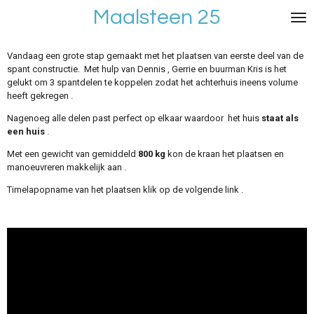
Maalsteen 25
Ga
direct
naar
de
Vandaag een grote stap gemaakt met het plaatsen van eerste deel van de
hoofdinhoud
spant constructie. Met hulp van Dennis , Gerrie en buurman Kris is het
gelukt om 3 spantdelen te koppelen zodat het achterhuis ineens volume
heeft gekregen .
Nagenoeg alle delen past perfect op elkaar waardoor het huis
staat als
een huis
.
Met een gewicht van gemiddeld
800 kg
kon de kraan het plaatsen en
manoeuvreren makkelijk aan .
Timelapopname van het plaatsen klik op de volgende link .