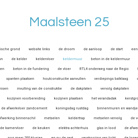
Maalsteen 25
rische grond
website links
de droom
de aanloop
de start
een 
an
de kelder
keldervloer
keldermuur
beton in de keldermuur
ren
beton in de fundering
de vloer
RTL4 onderweg naar de Regio
spanten plaatsen
houtconstructie aanvullen
verdiepings balklaag
nisen
invulling van de construktie
de dakplaten
vervolg dakplaten
kozijnen voorbereiding
kozijnen plaatsen
het verandadak
kerstgr
de afwerkvloer zandcement
koningsdag rustdag
binnenmuren en wandje
 afwerking binnenschil
metselen
keldertrap
metselen vervolg
de v
de kamervloer
de keuken
elektra achterhuis
glas in lood
de afwe
nog maar 250 klusjes
en nu de rest
verstrooiing van licht
de loge