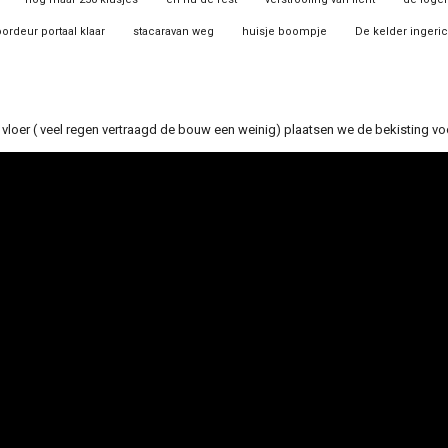
oordeur portaal klaar
stacaravan weg
huisje boompje
De kelder ingeric
oer ( veel regen vertraagd de bouw een weinig) plaatsen we de bekisting vo