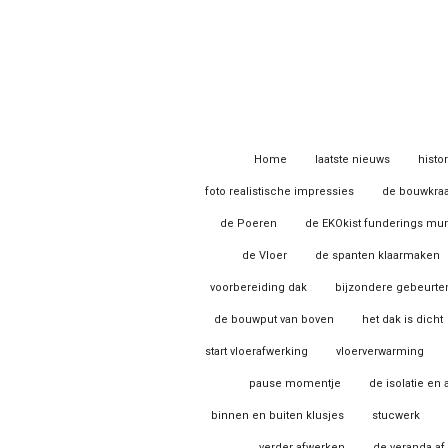
Ga
direct
naar
de
hoofdinhoud
Home
laatste nieuws
histo
foto realistische impressies
de bouwkra
de Poeren
de EKOkist funderings mu
de Vloer
de spanten klaarmaken
voorbereiding dak
bijzondere gebeurte
de bouwput van boven
het dak is dicht
start vloerafwerking
vloerverwarming
pause momentje
de isolatie en
binnen en buiten klusjes
stucwerk
verder afwerken
de veranda af