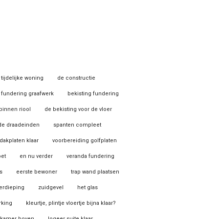
tijdelijke woning
de constructie
fundering graafwerk
bekisting fundering
binnen riool
de bekisting voor de vloer
de draadeinden
spanten compleet
dakplaten klaar
voorbereiding golfplaten
oet
en nu verder
veranda fundering
s
eerste bewoner
trap wand plaatsen
erdieping
zuidgevel
het glas
rking
kleurtje, plintje vloertje bijna klaar?
rkamer boven
logeer suite klaar