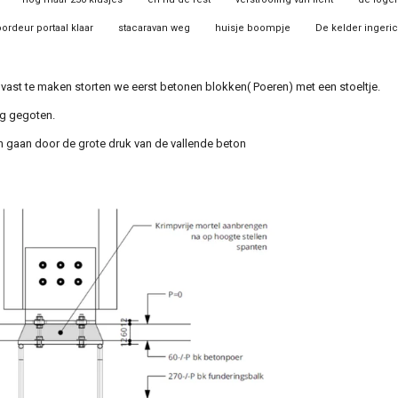
oordeur portaal klaar
stacaravan weg
huisje boompje
De kelder ingeric
 vast te maken storten we eerst betonen blokken( Poeren) met een stoeltje.
ng gegoten.
an gaan door de grote druk van de vallende beton