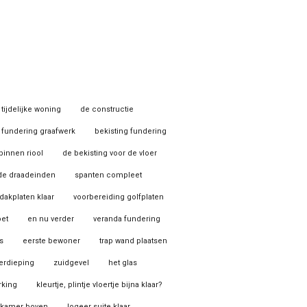
tijdelijke woning
de constructie
fundering graafwerk
bekisting fundering
binnen riool
de bekisting voor de vloer
de draadeinden
spanten compleet
dakplaten klaar
voorbereiding golfplaten
oet
en nu verder
veranda fundering
s
eerste bewoner
trap wand plaatsen
erdieping
zuidgevel
het glas
rking
kleurtje, plintje vloertje bijna klaar?
rkamer boven
logeer suite klaar