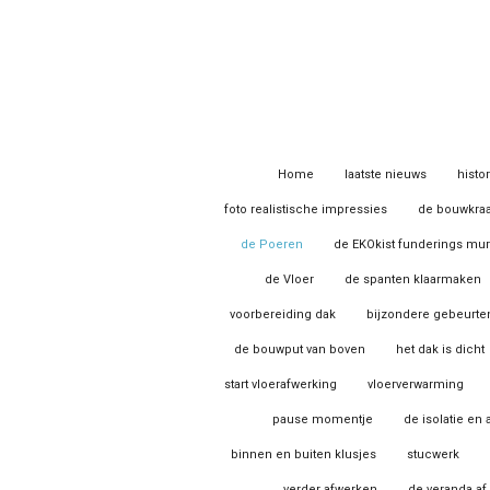
Ga
direct
naar
de
hoofdinhoud
Home
laatste nieuws
histo
foto realistische impressies
de bouwkra
de Poeren
de EKOkist funderings mu
de Vloer
de spanten klaarmaken
voorbereiding dak
bijzondere gebeurte
de bouwput van boven
het dak is dicht
start vloerafwerking
vloerverwarming
pause momentje
de isolatie en
binnen en buiten klusjes
stucwerk
verder afwerken
de veranda af