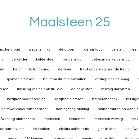
Maalsteen 25
rische grond
website links
de droom
de aanloop
de start
een 
an
de kelder
keldervloer
keldermuur
beton in de keldermuur
ren
beton in de fundering
de vloer
RTL4 onderweg naar de Regio
spanten plaatsen
houtconstructie aanvullen
verdiepings balklaag
nisen
invulling van de construktie
de dakplaten
vervolg dakplaten
kozijnen voorbereiding
kozijnen plaatsen
het verandadak
kerstgr
de afwerkvloer zandcement
koningsdag rustdag
binnenmuren en wandje
 afwerking binnenschil
metselen
keldertrap
metselen vervolg
de v
de kamervloer
de keuken
elektra achterhuis
glas in lood
de afwe
nog maar 250 klusjes
en nu de rest
verstrooiing van licht
de loge