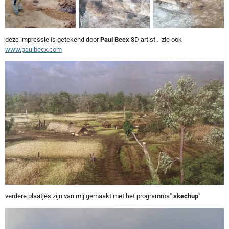
deze impressie is getekend door
Paul Becx
3D artist . zie ook
www.paulbecx.com
verdere plaatjes zijn van mij gemaakt met het programma"
skechup
"