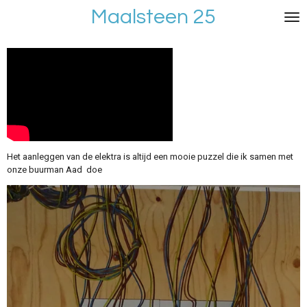
Maalsteen 25
Ga
direct
naar
de
hoofdinhoud
Het aanleggen van de elektra is altijd een mooie puzzel die ik samen met
onze buurman Aad doe