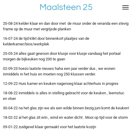
Maalsteen 25
Ga
direct
naar
de
20-08-24 kelder klaar en dan door met de muur onder de veranda een stevig
hoofdinhoud
frame op de muur met vergrijsde planken
16-07-24 de tijd klikt door binnenkort plaatjes van de
kelderkamer/bios/werkplek
25-05-24 alles gaat gewoon door klusje voor klusje vandaag het portaal
morgen de bijkeuken nog 200 te gaan
02-09-23 hoezo laatste nieuws haha een jaar verder dus , we wonen
inmiddels in het huis en moeten nog 250 klussen verder.
12-09-22 Huis kamer en keuken nagenoeg klaar achterhuis in progres
18-08-22 inmiddels is alles in stelling gebracht voor de keuken , leemstuc
en vloer
30-04-22 na het glas zijn we als een wilde binnen bezig juni komt de keuken!
18-02-22 al het glas zit erin , wind en water dicht . Mooi op tijd voor de storm
09-01-22 zuidgevel klaar gemaakt voor het laatste kozijn