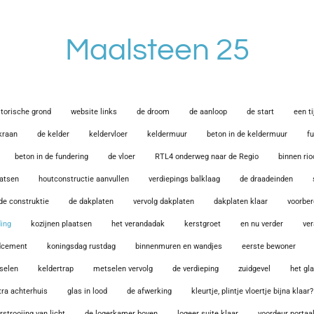
Maalsteen 25
storische grond
website links
de droom
de aanloop
de start
een t
kraan
de kelder
keldervloer
keldermuur
beton in de keldermuur
f
beton in de fundering
de vloer
RTL4 onderweg naar de Regio
binnen rio
aatsen
houtconstructie aanvullen
verdiepings balklaag
de draadeinden
 de construktie
de dakplaten
vervolg dakplaten
dakplaten klaar
voorber
ding
kozijnen plaatsen
het verandadak
kerstgroet
en nu verder
ver
ndcement
koningsdag rustdag
binnenmuren en wandjes
eerste bewoner
selen
keldertrap
metselen vervolg
de verdieping
zuidgevel
het gl
tra achterhuis
glas in lood
de afwerking
kleurtje, plintje vloertje bijna klaar?
rstrooiing van licht
de logerkamer boven
logeer suite klaar
voordeur portaal