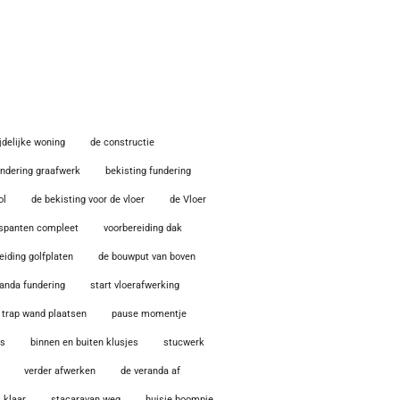
ijdelijke woning
de constructie
undering graafwerk
bekisting fundering
ol
de bekisting voor de vloer
de Vloer
spanten compleet
voorbereiding dak
eiding golfplaten
de bouwput van boven
anda fundering
start vloerafwerking
trap wand plaatsen
pause momentje
as
binnen en buiten klusjes
stucwerk
verder afwerken
de veranda af
 klaar
stacaravan weg
huisje boompje