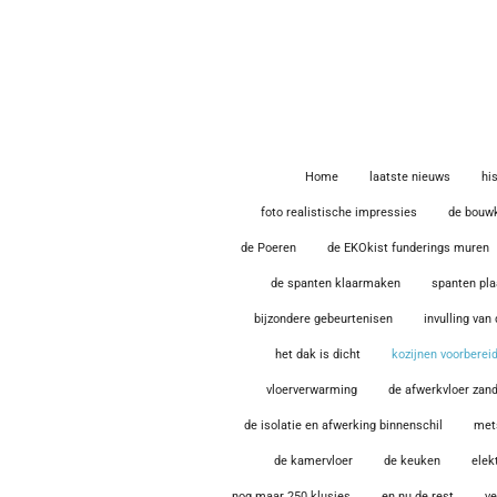
Ga
direct
naar
de
hoofdinhoud
Home
laatste nieuws
hi
foto realistische impressies
de bouw
de Poeren
de EKOkist funderings muren
de spanten klaarmaken
spanten pl
bijzondere gebeurtenisen
invulling van
het dak is dicht
kozijnen voorberei
vloerverwarming
de afwerkvloer za
de isolatie en afwerking binnenschil
met
de kamervloer
de keuken
elek
nog maar 250 klusjes
en nu de rest
ve