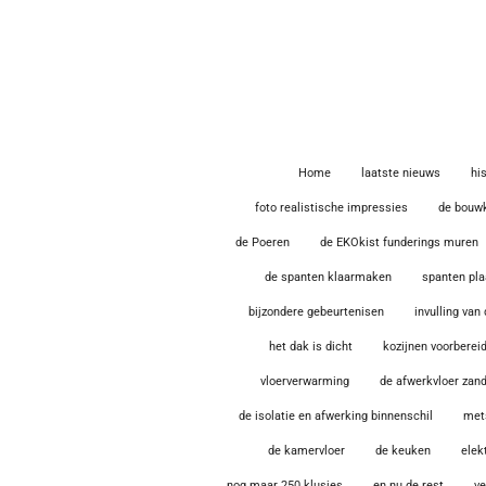
Ga
direct
naar
de
hoofdinhoud
Home
laatste nieuws
hi
foto realistische impressies
de bouw
de Poeren
de EKOkist funderings muren
de spanten klaarmaken
spanten pl
bijzondere gebeurtenisen
invulling van
het dak is dicht
kozijnen voorberei
vloerverwarming
de afwerkvloer za
de isolatie en afwerking binnenschil
met
de kamervloer
de keuken
elek
nog maar 250 klusjes
en nu de rest
ve