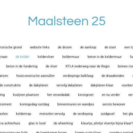
Maalsteen 25
storische grond
website links
de droom
de aanloop
de start
een t
kraan
de kelder
keldervloer
keldermuur
beton in de keldermuur
f
beton in de fundering
de vloer
RTL4 onderweg naar de Regio
binnen rio
aatsen
houtconstructie aanvullen
verdiepings balklaag
de draadeinden
 de construktie
de dakplaten
vervolg dakplaten
dakplaten klaar
voorber
ding
kozijnen plaatsen
het verandadak
kerstgroet
en nu verder
ver
ndcement
koningsdag rustdag
binnenmuren en wandjes
eerste bewoner
selen
keldertrap
metselen vervolg
de verdieping
zuidgevel
het gl
tra achterhuis
glas in lood
de afwerking
kleurtje, plintje vloertje bijna klaar?
rstrooiing van licht
de logerkamer boven
logeer suite klaar
voordeur portaal