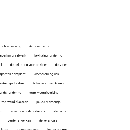
ijdelijke woning
de constructie
undering graafwerk
bekisting fundering
ol
de bekisting voor de vloer
de Vloer
spanten compleet
voorbereiding dak
eiding golfplaten
de bouwput van boven
anda fundering
start vloerafwerking
trap wand plaatsen
pause momentje
as
binnen en buiten klusjes
stucwerk
verder afwerken
de veranda af
 klaar
stacaravan weg
huisje boompje